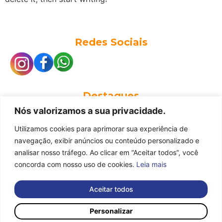
Redes Sociais
Destaques
Home
Nós valorizamos a sua privacidade.
Sobre Nós
Utilizamos cookies para aprimorar sua experiência de
Nossos Modelos
navegação, exibir anúncios ou conteúdo personalizado e
Política de Privacidade
analisar nosso tráfego. Ao clicar em “Aceitar todos”, você
Contato
concorda com nosso uso de cookies.
Leia mais
(11) 99934-5446
contato@r2smotors.com.br
Aceitar todos
Endereço
Personalizar
Av. Adolfo Augusto Pinto, 191 – Itu/SP